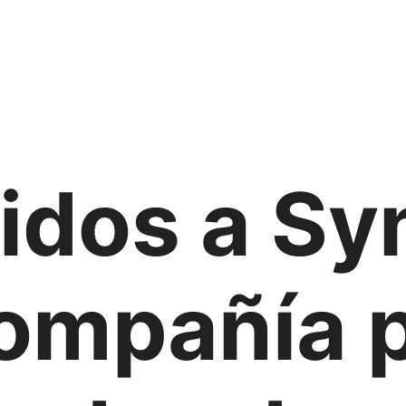
idos a Sy
ompañía p