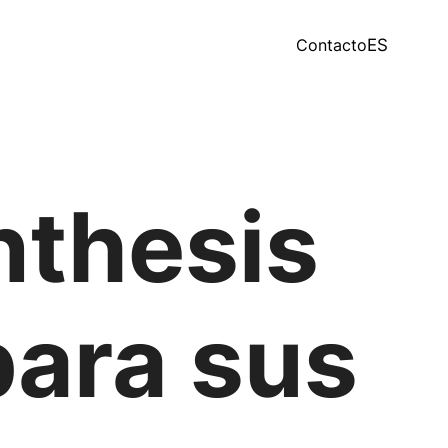
Contacto
ES
nthesis
ara sus