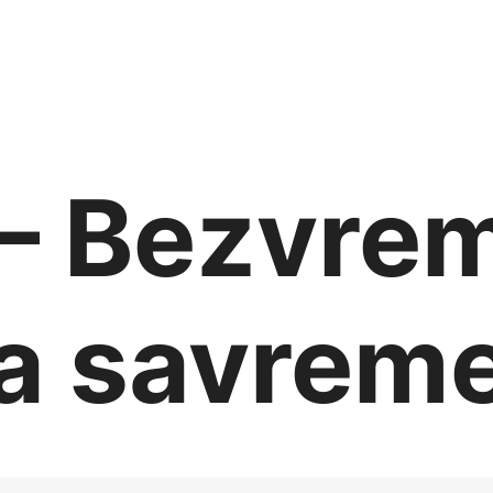
— Bezvre
za savreme