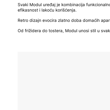
Svaki Modul uređaj je kombinacija funkcionaln
efikasnost i lakoću korišćenja.
Retro dizajn evocira zlatno doba domaćih apar
Od frižidera do tostera, Modul unosi stil u 