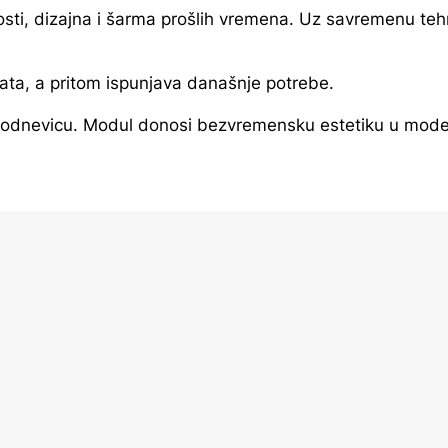
osti, dizajna i šarma prošlih vremena. Uz savremenu teh
ata, a pritom ispunjava današnje potrebe.
svakodnevicu. Modul donosi bezvremensku estetiku u mod